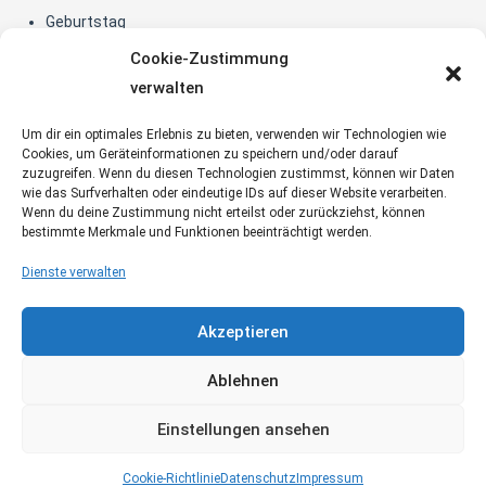
Geburtstag
Betriebsfest
Cookie-Zustimmung
verwalten
VERMIETUNG
Licht
Um dir ein optimales Erlebnis zu bieten, verwenden wir Technologien wie
Musik
Cookies, um Geräteinformationen zu speichern und/oder darauf
zuzugreifen. Wenn du diesen Technologien zustimmst, können wir Daten
Bühne
wie das Surfverhalten oder eindeutige IDs auf dieser Website verarbeiten.
Wenn du deine Zustimmung nicht erteilst oder zurückziehst, können
KONTAKT
bestimmte Merkmale und Funktionen beeinträchtigt werden.
Breer Steinkamp Underberg GbR
Dienste verwalten
An der Vosskuhle 14
46514 Schermbeck
Akzeptieren
info@bsu-events.de
Ablehnen
0173 / 7326136
Einstellungen ansehen
Impressum
AGB
Datenschutz
Cookie-Richtlinie (EU)
Cookie-Richtlinie
Datenschutz
Impressum