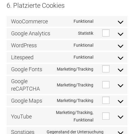
6. Platzierte Cookies
WooCommerce
Funktional
Consent
to
Google Analytics
Statistik
Consent
service
to
WordPress
Funktional
woocommerce
Consent
service
to
Litespeed
Funktional
google-
Consent
service
analytics
to
Google Fonts
Marketing/Tracking
wordpress
Consent
service
to
Google
litespeed
Marketing/Tracking
service
reCAPTCHA
Consent
google-
to
Google Maps
Marketing/Tracking
fonts
service
Consent
google-
to
Marketing/Tracking,
YouTube
recaptcha
service
Consent
Funktional
google-
to
Sonstiges
Gegenstand der Untersuchung
maps