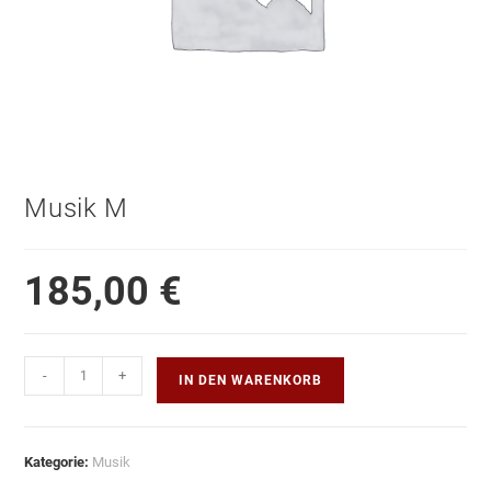
Musik M
185,00
€
Musik
-
+
IN DEN WARENKORB
M
Menge
Kategorie:
Musik