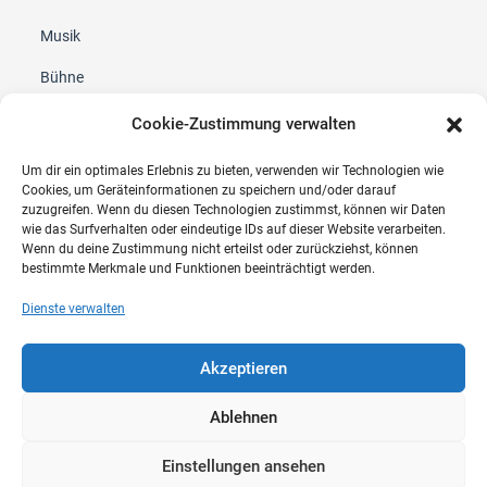
Musik
Bühne
Cookie-Zustimmung verwalten
KONTAKT
Um dir ein optimales Erlebnis zu bieten, verwenden wir Technologien wie
Breer Steinkamp Underberg GbR
Cookies, um Geräteinformationen zu speichern und/oder darauf
An der Vosskuhle 14
zuzugreifen. Wenn du diesen Technologien zustimmst, können wir Daten
wie das Surfverhalten oder eindeutige IDs auf dieser Website verarbeiten.
46514 Schermbeck
Wenn du deine Zustimmung nicht erteilst oder zurückziehst, können
bestimmte Merkmale und Funktionen beeinträchtigt werden.
info@bsu-events.de
Dienste verwalten
0173 / 7326136
Akzeptieren
Ablehnen
Impressum
AGB
Datenschutz
Cookie-Richtlinie (EU)
Einstellungen ansehen
Copyright 2026